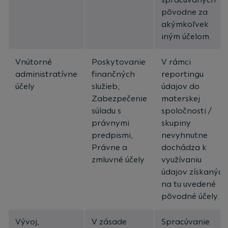
pôvodne za
akýmkoľvek
iným účelom.
Vnútorné
Poskytovanie
V rámci
administratívne
finančných
reportingu
účely
služieb,
údajov do
Zabezpečenie
materskej
súladu s
spoločnosti /
právnymi
skupiny
predpismi,
nevyhnutne
Právne a
dochádza k
zmluvné účely
využívaniu
údajov získaných
na tu uvedené
pôvodné účely.
Vývoj,
V zásade
Spracúvanie