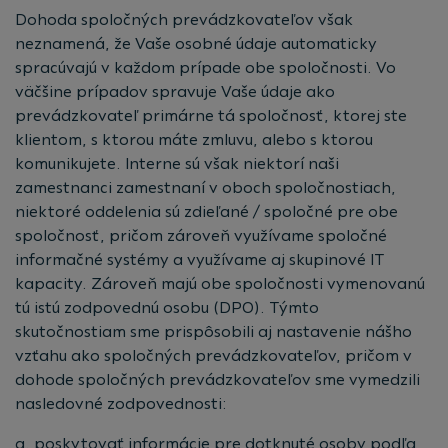
Dohoda spoločných prevádzkovateľov však
neznamená, že Vaše osobné údaje automaticky
spracúvajú v každom prípade obe spoločnosti. Vo
väčšine prípadov spravuje Vaše údaje ako
prevádzkovateľ primárne tá spoločnosť, ktorej ste
klientom, s ktorou máte zmluvu, alebo s ktorou
komunikujete. Interne sú však niektorí naši
zamestnanci zamestnaní v oboch spoločnostiach,
niektoré oddelenia sú zdieľané / spoločné pre obe
spoločnosť, pričom zároveň využívame spoločné
informačné systémy a využívame aj skupinové IT
kapacity. Zároveň majú obe spoločnosti vymenovanú
tú istú zodpovednú osobu (DPO). Týmto
skutočnostiam sme prispôsobili aj nastavenie nášho
vzťahu ako spoločných prevádzkovateľov, pričom v
dohode spoločných prevádzkovateľov sme vymedzili
nasledovné zodpovednosti:
poskytovať informácie pre dotknuté osoby podľa