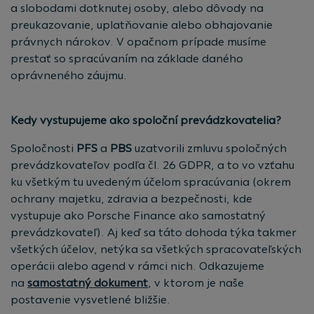
a slobodami dotknutej osoby, alebo dôvody na
preukazovanie, uplatňovanie alebo obhajovanie
právnych nárokov. V opačnom prípade musíme
prestať so spracúvaním na základe daného
oprávneného záujmu.
Kedy vystupujeme ako spoloční prevádzkovatelia?
Spoločnosti
PFS
a
PBS
uzatvorili zmluvu spoločných
prevádzkovateľov podľa čl. 26 GDPR, a to vo vzťahu
ku všetkým tu uvedeným účelom spracúvania (okrem
ochrany majetku, zdravia a bezpečnosti, kde
vystupuje ako Porsche Finance ako samostatný
prevádzkovateľ). Aj keď sa táto dohoda týka takmer
všetkých účelov, netýka sa všetkých spracovateľských
operácii alebo agend v rámci nich. Odkazujeme
na
samostatný dokument
, v ktorom je naše
postavenie vysvetlené bližšie.