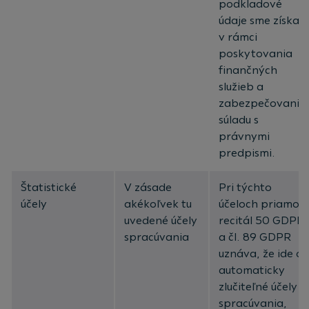
podkladové
údaje sme získali
v rámci
poskytovania
finančných
služieb a
zabezpečovania
súladu s
právnymi
predpismi.
Štatistické
V zásade
Pri týchto
účely
akékoľvek tu
účeloch priamo
uvedené účely
recitál 50 GDPR
spracúvania
a čl. 89 GDPR
uznáva, že ide o
automaticky
zlučiteľné účely
spracúvania,