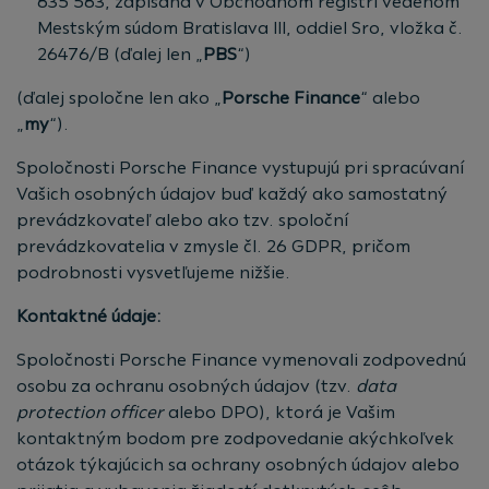
835 583, zapísaná v Obchodnom registri vedenom
Mestským súdom Bratislava III, oddiel Sro, vložka č.
26476/B (ďalej len „
PBS
“)
(ďalej spoločne len ako „
Porsche Finance
“ alebo
„
my
“).
Spoločnosti Porsche Finance vystupujú pri spracúvaní
Vašich osobných údajov buď každý ako samostatný
prevádzkovateľ alebo ako tzv. spoloční
prevádzkovatelia v zmysle čl. 26 GDPR, pričom
podrobnosti vysvetľujeme nižšie.
Kontaktné údaje:
Spoločnosti Porsche Finance vymenovali zodpovednú
osobu za ochranu osobných údajov (tzv.
data
protection officer
alebo DPO), ktorá je Vašim
kontaktným bodom pre zodpovedanie akýchkoľvek
otázok týkajúcich sa ochrany osobných údajov alebo