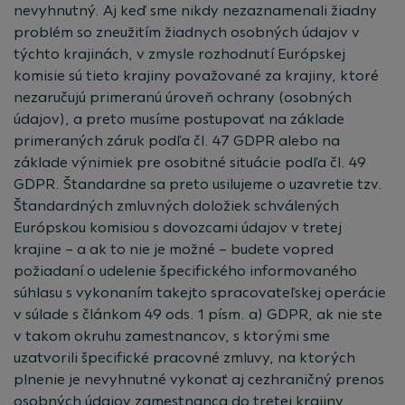
nevyhnutný. Aj keď sme nikdy nezaznamenali žiadny
problém so zneužitím žiadnych osobných údajov v
týchto krajinách, v zmysle rozhodnutí Európskej
komisie sú tieto krajiny považované za krajiny, ktoré
nezaručujú primeranú úroveň ochrany (osobných
údajov), a preto musíme postupovať na základe
primeraných záruk podľa čl. 47 GDPR alebo na
základe výnimiek pre osobitné situácie podľa čl. 49
GDPR. Štandardne sa preto usilujeme o uzavretie tzv.
Štandardných zmluvných doložiek schválených
Európskou komisiou s dovozcami údajov v tretej
krajine – a ak to nie je možné – budete vopred
požiadaní o udelenie špecifického informovaného
súhlasu s vykonaním takejto spracovateľskej operácie
v súlade s článkom 49 ods. 1 písm. a) GDPR, ak nie ste
v takom okruhu zamestnancov, s ktorými sme
uzatvorili špecifické pracovné zmluvy, na ktorých
plnenie je nevyhnutné vykonať aj cezhraničný prenos
osobných údajov zamestnanca do tretej krajiny.