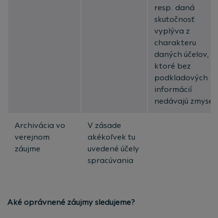
resp. daná
skutočnosť
vyplýva z
charakteru
daných účelov,
ktoré bez
podkladových
informácií
nedávajú zmysel.
Archivácia vo
V zásade
verejnom
akékoľvek tu
záujme
uvedené účely
spracúvania
Aké oprávnené záujmy sledujeme?