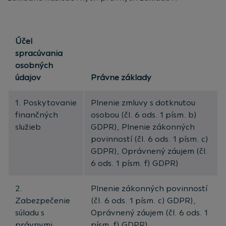
Účel
spracúvania
osobných
údajov
Právne základy
1. Poskytovanie
Plnenie zmluvy s dotknutou
finančných
osobou (čl. 6 ods. 1 písm. b)
služieb
GDPR), Plnenie zákonných
povinností (čl. 6 ods. 1 písm. c)
GDPR), Oprávnený záujem (čl.
6 ods. 1 písm. f) GDPR)
2.
Plnenie zákonných povinností
Zabezpečenie
(čl. 6 ods. 1 písm. c) GDPR),
súladu s
Oprávnený záujem (čl. 6 ods. 1
právnymi
písm. f) GDPR)