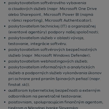
poskytovateľom softvérového vybavenia
a cloudových služieb (napr. Microsoft One Drive
alebo Sharepoint, Microsoft Power BI (najmä
v rámci reporting), Microsoft Authenticator);
poskytovateľom technickej (IT) a organizačnej
(eventové agentúry) podpory našej spoločnosti;
poskytovateľom služieb v oblasti vývoja,
testovanie, integrácie softvéru;
poskytovateľom softvérových bezpečnostných
služieb (napr. Microsoft Windows Defender);
poskytovateľom webhostingových služieb;
poskytovateľom informačných a analytických
služieb a podporných služieb vykonávania úkonov
pri ochrane pred praním špinavých peňazí (napr.
finstat.sk));
audítorom kybernetickej bezpečnosti a externým
odborníkom na penetračné testovanie;
poisťovniam, spolupracujúcim finančným agentom,
tipérom a Národnej banke Slovenska;