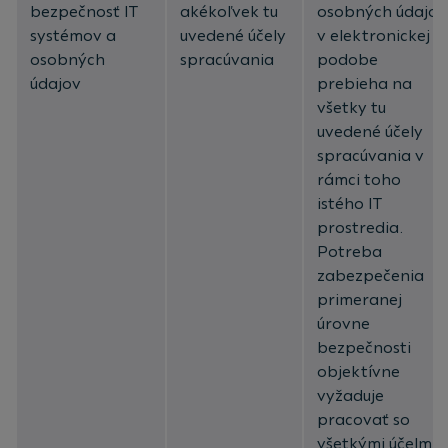
bezpečnosť IT
akékoľvek tu
osobných údajov
systémov a
uvedené účely
v elektronickej
osobných
spracúvania
podobe
údajov
prebieha na
všetky tu
uvedené účely
spracúvania v
rámci toho
istého IT
prostredia.
Potreba
zabezpečenia
primeranej
úrovne
bezpečnosti
objektívne
vyžaduje
pracovať so
všetkými účelmi