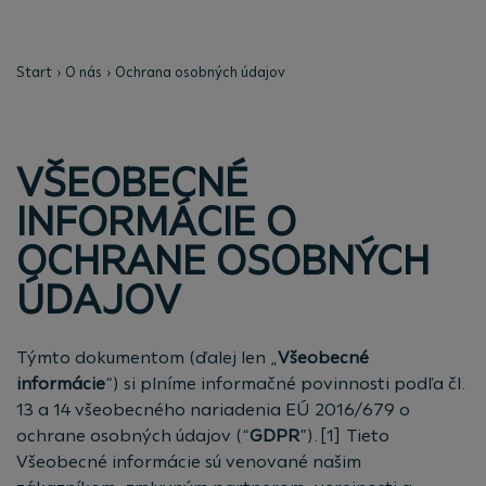
Start
O nás
Ochrana osobných údajov
VŠEOBECNÉ
INFORMÁCIE O
OCHRANE OSOBNÝCH
ÚDAJOV
Týmto dokumentom (ďalej len „
Všeobecné
informácie
“) si plníme informačné povinnosti podľa čl.
13 a 14 všeobecného nariadenia EÚ 2016/679
o
ochrane osobných údajov (“
GDPR
”).[1] Tieto
Všeobecné informácie sú venované našim