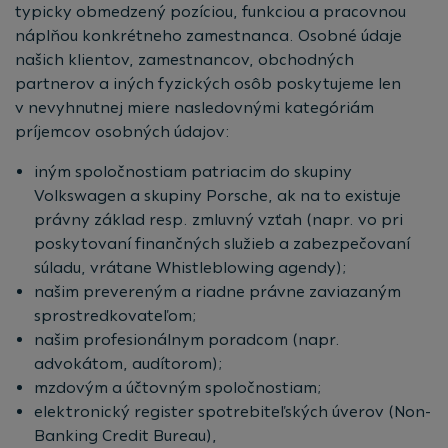
typicky obmedzený pozíciou, funkciou a pracovnou
náplňou konkrétneho zamestnanca. Osobné údaje
našich klientov, zamestnancov, obchodných
partnerov a iných fyzických osôb poskytujeme len
v nevyhnutnej miere nasledovnými kategóriám
príjemcov osobných údajov:
iným spoločnostiam patriacim do skupiny
Volkswagen a skupiny Porsche, ak na to existuje
právny základ resp. zmluvný vzťah (napr. vo pri
poskytovaní finančných služieb a zabezpečovaní
súladu, vrátane Whistleblowing agendy);
našim prevereným a riadne právne zaviazaným
sprostredkovateľom;
našim profesionálnym poradcom (napr.
advokátom, audítorom);
mzdovým a účtovným spoločnostiam;
elektronický register spotrebiteľských úverov (Non-
Banking Credit Bureau),