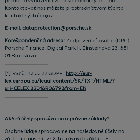
prijatia a vybavenia žiadostí dotknutých osôb.
Kontaktovať nás môžete prostredníctvom týchto
kontaktných údajov:
E-mail:
dataprotection@porsche.sk
Korešpondenčná adresa:
Zodpovedná osoba (DPO)
Porsche Finance, Digital Park II, Einsteinova 23, 851
01 Bratislava
[1] Viď čl. 12 až 22 GDPR:
http://eur-
lex.europa.eu/legal-content/SK/TXT/HTML/?
uri=CELEX:32016R0679&from=EN
Aké sú účely spracúvania a právne základy?
Osobné údaje spracúvame na nasledovné účely na
základne nasledovných právnych základov: