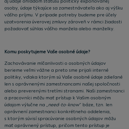
aj údaje ohľadom statusu politicky exponovanej
osoby, údaje týkajúce sa zamestnávateľa ako aj výšku
vášho príjmu. V prípade potreby budeme pre účely
uzatvorenia úverovej zmluvy zároveň v rámci žiadosti
požadovať súhlas vášho manžela alebo manželky.
Komu poskytujeme Vaše osobné údaje?
Zachovávanie mlčanlivosti o osobných údajov
berieme veľmi vážne a preto sme prijali interné
politiky, vďaka ktorým sú Vaše osobné údaje zdieľané
len s oprávnenými zamestnancami našej spoločnosti
alebo preverenými tretími stranami. Naši zamestnanci
a pracovníci môžu mať prístup k Vašim osobným
údajom výlučne na „
need-to-know
“ báze, tzn. len
oprávnení zamestnanci konkrétneho oddelenia,
s ktorým súvisí spracúvanie osobných údajov môžu
mať oprávnený prístup, pričom tento prístup je