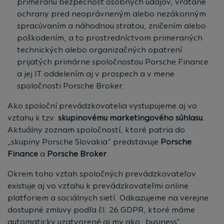
primeranú bezpečnosť osobných údajov, vrátane
ochrany pred neoprávneným alebo nezákonným
spracúvaním a náhodnou stratou, zničením alebo
poškodením, a to prostredníctvom primeraných
technických alebo organizačných opatrení
prijatých primárne spoločnosťou Porsche Finance
a jej IT oddelením aj v prospech a v mene
spoločnosti Porsche Broker.
Ako spoloční prevádzkovatelia vystupujeme aj vo
vzťahu k tzv.
skupinovému marketingového súhlasu
.
Aktuálny zoznam spoločností, ktoré patria do
„skupiny Porsche Slovakia“ predstavuje
Porsche
Finance
a
Porsche Broker
.
Okrem toho vzťah spoločných prevádzkovateľov
existuje aj vo vzťahu k prevádzkovateľmi online
platforiem a sociálnych sietí. Odkazujeme na verejne
dostupné zmluvy podľa čl. 26 GDPR, ktoré máme
automaticky uzatvorené aj my ako „business“