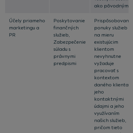
ako pôvodnými.
Účely priameho
Poskytovanie
Prispôsobovanie
marketingu a
finančných
ponuky služieb
PR
služieb,
na mieru
Zabezpečenie
existujúcim
súladu s
klientom
právnymi
nevyhnutne
predpismi
vyžaduje
pracovať s
kontextom
daného klienta,
jeho
kontaktnými
údajmi a jeho
využívaním
našich služieb,
pričom tieto