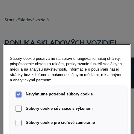
Start
Skladové vozidlá
PONUKA SKLADOVÝCH VOZIDIEL
Súbory cookie používame na správne fungovanie našej stránky,
Show m
prispôsobenie obsahu a reklám, poskytovanie funkcií sociálnych
médií a na analýzu návštevnosti. Informácie o používaní našej
stránky tiež zdieľame s našimi sociálnymi médiami, reklamnými
Show 
a analytickými partnermi.
Nevyhnutne potrebné súbory cookie
Súbory cookie súvisiace s výkonom
Súbory cookie pre cieľové zameranie
PREJSŤ NA PONUKU