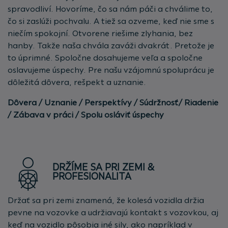
spravodliví. Hovoríme, čo sa nám páči a chválime to,
čo si zaslúži pochvalu. A tiež sa ozveme, keď nie sme s
niečím spokojní. Otvorene riešime zlyhania, bez
hanby. Takže naša chvála zaváži dvakrát. Pretože je
to úprimné. Spoločne dosahujeme veľa a spoločne
oslavujeme úspechy. Pre našu vzájomnú spoluprácu je
dôležitá dôvera, rešpekt a uznanie.
Dôvera / Uznanie / Perspektívy / Súdržnosť/ Riadenie
/ Zábava v práci / Spolu osláviť úspechy
DRŽÍME SA PRI ZEMI &
PROFESIONALITA
Držať sa pri zemi znamená, že kolesá vozidla držia
pevne na vozovke a udržiavajú kontakt s vozovkou, aj
keď na vozidlo pôsobia iné sily, ako napríklad v