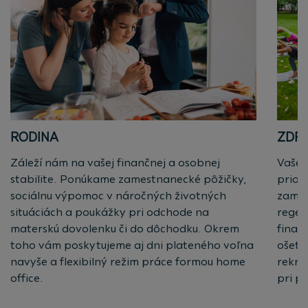
RODINA
ZDRA
Záleží nám na vašej finančnej a osobnej
Vaše 
stabilite. Ponúkame zamestnanecké pôžičky,
prior
sociálnu výpomoc v náročných životných
zames
situáciách a poukážky pri odchode na
regen
materskú dovolenku či do dôchodku. Okrem
finan
toho vám poskytujeme aj dni plateného voľna
ošetr
navyše a flexibilný režim práce formou home
rekre
office.
pri p