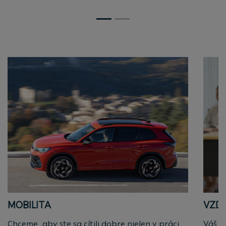
MOBILITA
VZD
Chceme, aby ste sa cítili dobre nielen v práci,
Váš p