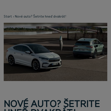
Start
Nové auto? Šetrite hneď dvakrát!
NOVÉ AUTO? ŠETRITE