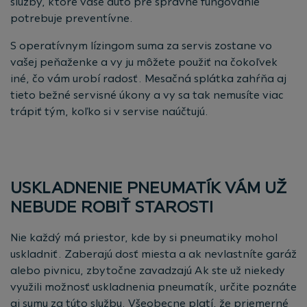
služby, ktoré vaše auto pre správne fungovanie
potrebuje preventívne.
S operatívnym lízingom suma za servis zostane vo
vašej peňaženke a vy ju môžete použiť na čokoľvek
iné, čo vám urobí radosť. Mesačná splátka zahŕňa aj
tieto bežné servisné úkony a vy sa tak nemusíte viac
trápiť tým, koľko si v servise naúčtujú.
USKLADNENIE PNEUMATÍK VÁM UŽ
NEBUDE ROBIŤ STAROSTI
Nie každý má priestor, kde by si pneumatiky mohol
uskladniť. Zaberajú dosť miesta a ak nevlastníte garáž
alebo pivnicu, zbytočne zavadzajú Ak ste už niekedy
využili možnosť uskladnenia pneumatík, určite poznáte
aj sumu za túto službu. Všeobecne platí, že priemerné