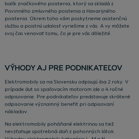
balík značkového poistenia, ktorý sa skladá z
Povinného zmluvného poistenia a Havarijného
poistenia. Okrem toho vám poskytneme asistenčnú
službu a poistnú udalosť vyriešime z vás. A vy môžete
svoj čas venovať tomu, čo je pre vás dôležité.
VÝHODY AJ PRE PODNIKATEĽOV
Elektromobily sa na Slovensku odpisujú iba 2 roky. V
prípade áut so spaľovacím motorom ide o 4 ročné
odpisovanie. Pre podnikateľov predstavuje skrátené
odpisovanie významný benefit pri odpisovaní
nákladov.
Na elektromobily poháňané elektrinou sa tiež
nevzťahuje spotrebná daň z pohonných látok.
Výhodou elektromobilu kategórie L, M a N