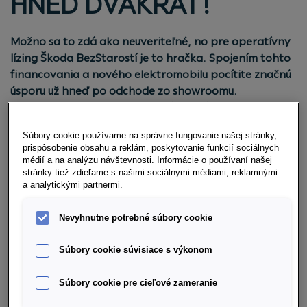
HNEĎ DVAKRÁT!
Možno sa to zdá ako neuveriteľné, no pre operatívny
lízing Škoda BezStarostí je to hračka. Spojením tohto
financovania a nového elektromobilu pocítite značnú
úsporu už hneď po odchode zo showroomu.
Nezostaneme však len pri slovách. Máme to
podložené aj dátami. Prepočítali sme, akú sumu viete
Súbory cookie používame na správne fungovanie našej stránky,
ročne ušetriť, ak si vyberiete operatívny lízing v
prispôsobenie obsahu a reklám, poskytovanie funkcií sociálnych
kombinácii s elektromobilom.
médií a na analýzu návštevnosti. Informácie o používaní našej
stránky tiež zdieľame s našimi sociálnymi médiami, reklamnými
a analytickými partnermi.
Nevyhnutne potrebné súbory cookie
TANKOVANIE ALEBO DOBÍJANIE?
Súbory cookie súvisiace s výkonom
Vedeli ste, že priemerná ročná spotreba SUV vozidla
9 litrov na 100 kilometrov? Pri priemernej cene 1,48 €
Súbory cookie pre cieľové zameranie
za liter nafty a nájazde 30 000 kilometrov ročne,