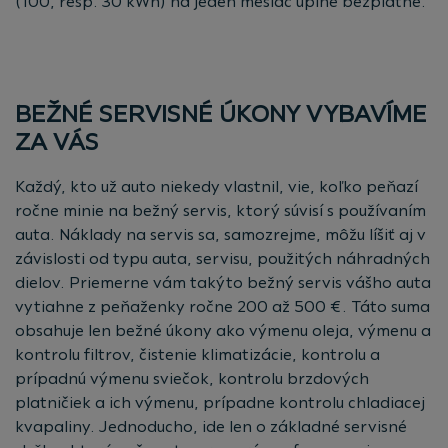
(100, resp. 30 kWh) na jeden mesiac úplne bezplatne.
BEŽNÉ SERVISNÉ ÚKONY VYBAVÍME
ZA VÁS
Každý, kto už auto niekedy vlastnil, vie, koľko peňazí
ročne minie na bežný servis, ktorý súvisí s používaním
auta. Náklady na servis sa, samozrejme, môžu líšiť aj v
závislosti od typu auta, servisu, použitých náhradných
dielov. Priemerne vám takýto bežný servis vášho auta
vytiahne z peňaženky ročne 200 až 500 €. Táto suma
obsahuje len bežné úkony ako výmenu oleja, výmenu a
kontrolu filtrov, čistenie klimatizácie, kontrolu a
prípadnú výmenu sviečok, kontrolu brzdových
platničiek a ich výmenu, prípadne kontrolu chladiacej
kvapaliny. Jednoducho, ide len o základné servisné