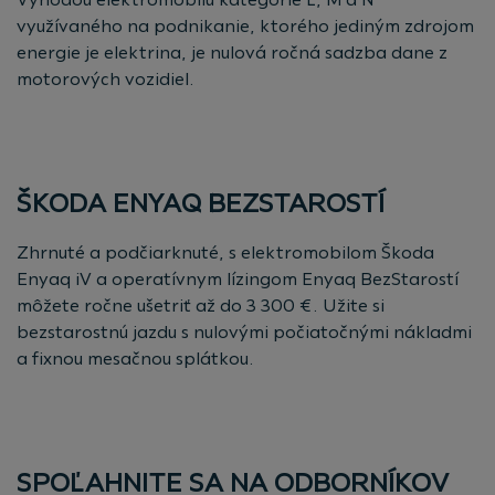
využívaného na podnikanie, ktorého jediným zdrojom
energie je elektrina, je nulová ročná sadzba dane z
motorových vozidiel.
ŠKODA ENYAQ BEZSTAROSTÍ
Zhrnuté a podčiarknuté, s elektromobilom Škoda
Enyaq iV a operatívnym lízingom Enyaq BezStarostí
môžete ročne ušetriť až do 3 300 €. Užite si
bezstarostnú jazdu s nulovými počiatočnými nákladmi
a fixnou mesačnou splátkou.
SPOĽAHNITE SA NA ODBORNÍKOV