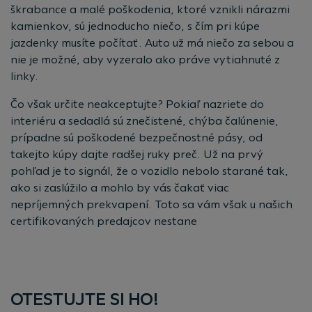
škrabance a malé poškodenia, ktoré vznikli nárazmi
kamienkov, sú jednoducho niečo, s čím pri kúpe
jazdenky musíte počítať. Auto už má niečo za sebou a
nie je možné, aby vyzeralo ako práve vytiahnuté z
linky.
Čo však určite neakceptujte? Pokiaľ nazriete do
interiéru a sedadlá sú znečistené, chýba čalúnenie,
prípadne sú poškodené bezpečnostné pásy, od
takejto kúpy dajte radšej ruky preč. Už na prvý
pohľad je to signál, že o vozidlo nebolo starané tak,
ako si zaslúžilo a mohlo by vás čakať viac
nepríjemných prekvapení. Toto sa vám však u našich
certifikovaných predajcov nestane
OTESTUJTE SI HO!