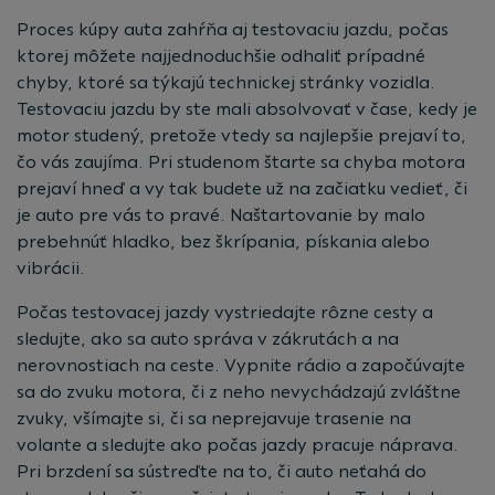
Proces kúpy auta zahŕňa aj testovaciu jazdu, počas
ktorej môžete najjednoduchšie odhaliť prípadné
chyby, ktoré sa týkajú technickej stránky vozidla.
Testovaciu jazdu by ste mali absolvovať v čase, kedy je
motor studený, pretože vtedy sa najlepšie prejaví to,
čo vás zaujíma. Pri studenom štarte sa chyba motora
prejaví hneď a vy tak budete už na začiatku vedieť, či
je auto pre vás to pravé. Naštartovanie by malo
prebehnúť hladko, bez škrípania, pískania alebo
vibrácii.
Počas testovacej jazdy vystriedajte rôzne cesty a
sledujte, ako sa auto správa v zákrutách a na
nerovnostiach na ceste. Vypnite rádio a započúvajte
sa do zvuku motora, či z neho nevychádzajú zvláštne
zvuky, všímajte si, či sa neprejavuje trasenie na
volante a sledujte ako počas jazdy pracuje náprava.
Pri brzdení sa sústreďte na to, či auto neťahá do