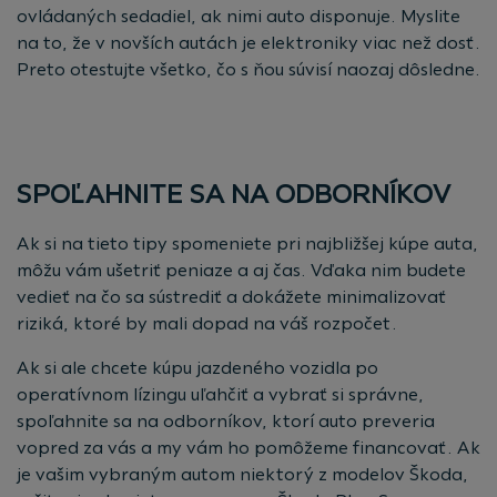
ovládaných sedadiel, ak nimi auto disponuje. Myslite
na to, že v novších autách je elektroniky viac než dosť.
Preto otestujte všetko, čo s ňou súvisí naozaj dôsledne.
SPOĽAHNITE SA NA ODBORNÍKOV
Ak si na tieto tipy spomeniete pri najbližšej kúpe auta,
môžu vám ušetriť peniaze a aj čas. Vďaka nim budete
vedieť na čo sa sústrediť a dokážete minimalizovať
riziká, ktoré by mali dopad na váš rozpočet.
Ak si ale chcete kúpu jazdeného vozidla po
operatívnom lízingu uľahčiť a vybrať si správne,
spoľahnite sa na odborníkov, ktorí auto preveria
vopred za vás a my vám ho pomôžeme financovať. Ak
je vašim vybraným autom niektorý z modelov Škoda,