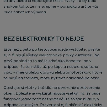
strany alebo či nepočujete trecie zvuky. To by bolo
znakom toho, že nie sú úplne v poriadku a určite vás
bude čakať ich výmena.
BEZ ELEKTRONIKY TO NEJDE
Ešte než z auta po testovacej jazde vystúpite, overte
si, či fungujú všetky elektronické prvky v interiéri. Na
prvý pohľad sa to môže zdať ako banalita, no v
prípade, že to zistíte až po kúpe a nazbiera sa toho
viac, výmena alebo oprava elektromotorčekov, ktoré
to majú na starosti, môže byť tiež nákladná položka.
Otestujte si všetky tlačidlá na otvorenie a zatvorenie
okien. Dôležité je vyskúšať naozaj všetky. To, že bude
fungovať jedno totiž neznamená, že to tak bude aj v
prípade ostatných. Preverte si aj funkčnosť elektricky