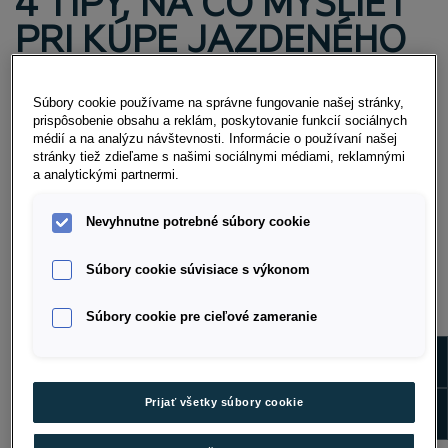
4 TIPY, NA ČO MYSLIEŤ
PRI KÚPE JAZDENÉHO
VOZIDLA PO
OPERATÍVNOM LÍZINGU
Súbory cookie používame na správne fungovanie našej stránky,
prispôsobenie obsahu a reklám, poskytovanie funkcií sociálnych
médií a na analýzu návštevnosti. Informácie o používaní našej
stránky tiež zdieľame s našimi sociálnymi médiami, reklamnými
Rozhodli ste sa pre kúpu auta a vaša voľba padla na
a analytickými partnermi.
ojazdené vozidlo, ktoré niekto pred vami využíval cez
operatívny lízing. Môžu sa však dostaviť obavy z toho,
Nevyhnutne potrebné súbory cookie
ako sa predchádzajúci „majiteľ” o auto staral. Predsa
len, nepatrilo jemu, ale lízingovke.
Súbory cookie súvisiace s výkonom
Pokiaľ bolo auto financované na lízing cez nás,
Súbory cookie pre cieľové zameranie
môžete sa spoľahnúť, že je ako nové a máme k nemu
evidované všetko, čo vás bude zaujímať. Pri preberaní
Show m
auta po ukončení zmluvy si ho precízne skontrolujeme
a všímame si každý detail.
Show 
Prijať všetky súbory cookie
Všetky tieto naše skúsenosti sme teraz spísali na jedno