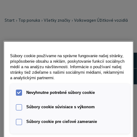
Start
Top ponuka
Všetky značky
Volkswagen Úžitkové vozidlá
Súbory cookie používame na správne fungovanie našej stránky,
Show m
prispôsobenie obsahu a reklám, poskytovanie funkcií sociálnych
médií a na analýzu návštevnosti. Informácie o používaní našej
stránky tiež zdieľame s našimi sociálnymi médiami, reklamnými
Show 
a analytickými partnermi.
Nevyhnutne potrebné súbory cookie
Súbory cookie súvisiace s výkonom
Súbory cookie pre cieľové zameranie