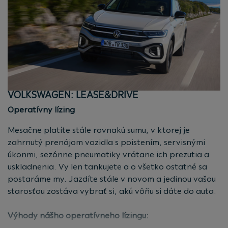
Na začiatku nemusíte investovať väčšiu sumu.
Vyberte si najvhodnejšiu ponuku pre vás
v našej
Ponuka financovania bez akontácie.
kalkulačke.
Stále nové auto
Vyberte si vozidlo model podľa vašich preferencií.
Po skončení zmluvy sa nemusíte starať o predaj
auta. Jednoducho nám vozidlo odovzdáte.
Voliteľná dĺžka doby nájmu
Nastavte si počet kilometrov, ktoré ročne plánujete
VOLKSWAGEN: LEASE&DRIVE
najazdiť a vyberte si dĺžku zmluvy podľa vášho
Operatívny lízing
uváženia.
Mesačne platíte stále rovnakú sumu, v ktorej je
Ponuka platí pre fyzické osoby
zahrnutý prenájom vozidla s poistením, servisnými
úkonmi, sezónne pneumatiky vrátane ich prezutia a
uskladnenia. Vy len tankujete a o všetko ostatné sa
postaráme my. Jazdíte stále v novom a jedinou vašou
starosťou zostáva vybrať si, akú vôňu si dáte do auta.
Výhody nášho operatívneho lízingu: