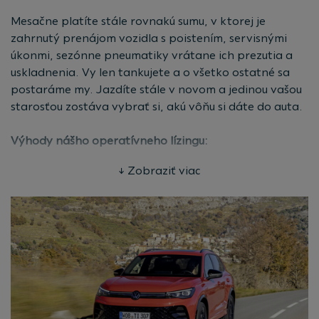
Vyberte si najvhodnejšiu ponuku pre vás
v našej
Mesačne platíte stále rovnakú sumu, v ktorej je
kalkulačke.
zahrnutý prenájom vozidla s poistením, servisnými
úkonmi, sezónne pneumatiky vrátane ich prezutia a
uskladnenia. Vy len tankujete a o všetko ostatné sa
postaráme my. Jazdíte stále v novom a jedinou vašou
starosťou zostáva vybrať si, akú vôňu si dáte do auta.
Výhody nášho operatívneho lízingu:
Bez veľkej investície
↓ Zobraziť viac
Žiadna akontácia, len pravidelná splátka.
Všetko v jednej platbe
Nastavte si počet kilometrov, ktoré ročne plánujete
najazdiť a vyberte si dĺžku zmluvy podľa vášho
uváženia.
Poistenie v splátkach
Povinné zmluvné poistenie aj havarijné poistenie
máte zahrnuté v splátke.