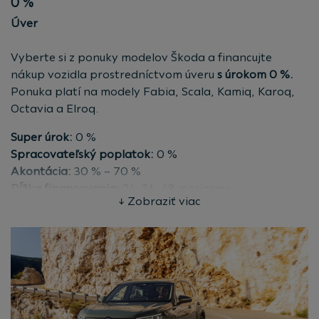
0 %
Úver
Vyberte si z ponuky modelov Škoda a financujte
nákup vozidla prostredníctvom úveru
s úrokom 0 %.
Ponuka platí na modely Fabia, Scala, Kamiq, Karoq,
Octavia a Elroq.
Super úrok:
0 %
Spracovateľský poplatok:
0 %
Akontácia:
30 % – 70 %
Dĺžka financovania:
24, 36, 48 mesiacov
↓ Zobraziť viac
Poistenie:
povinné zmluvné poistenie a havarijné
poistenie zahrnuté v splátkach
Pre fyzické aj právnické osoby.
Reprezentatívny príklad financovania pre Škoda
Karoq 1.0 TSI EVO 85 kW (115 k) v cene 25 940 EUR.
Celková výška spotrebiteľského úveru: 18 158 EUR,