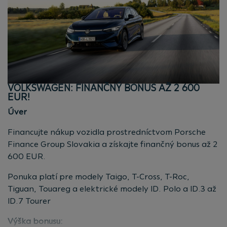
Havarijné poistenie
Asistenčné služby Plus – pre vašu bezpečnosť a
pohodlie na cestách
Výhody nášho operatívneho lízingu:
Rýchlosť dodania
Vozidlá sú k dispozícii, stačí si vybrať model
VOLKSWAGEN: FINANČNÝ BONUS AŽ 2 600
a predajcu.
EUR!
Jednoduchosť
Úver
Žiadne starosti s predajom vozidla po skončení
zmluvy – len čistá radosť z jazdy. Vyberte si svoj
Financujte nákup vozidla prostredníctvom Porsche
ideálny model a vyrazte na cestu s istotou.
Finance Group Slovakia a získajte finančný bonus až 2
Všetko v jednej platbe
600 EUR.
Nastavte si počet kilometrov, ktoré ročne plánujete
najazdiť.
Ponuka platí pre modely Taigo, T-Cross, T-Roc,
Tiguan, Touareg a elektrické modely ID. Polo a ID.3 až
Jazdite bez starostí. Žite bez kompromisov.
ID.7 Tourer
Pre fyzické aj právnické osoby
Výška bonusu: