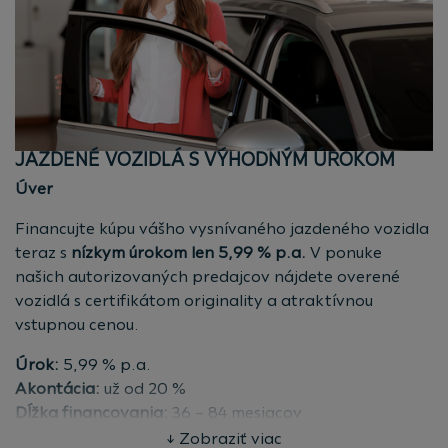
EUR, doba trvania zmluvy: 84 mesiacov, fixná úroková
sadzba: 4,29 % p.a., spracovateľský poplatok pri
uzavretí zmluvy: 0 EUR, mesačná splátka: 332,47 EUR
vrátane havarijného a povinného zmluvného
poistenia, celkové náklady klienta: 35 709,48 EUR,
celková suma, ktorú musí klient zaplatiť: 35 709,48
JAZDENÉ VOZIDLÁ S VÝHODNÝM ÚROKOM
EUR, ročná percentuálna miera nákladov (RPMN):
Úver
12,12 %.
Financujte kúpu vášho vysnívaného jazdeného vozidla
Ročná percentuálna miera nákladov (RPMN) vyjadruje
teraz s
nízkym úrokom len 5,99 % p.a.
V ponuke
celkové náklady klienta spojené so spotrebiteľským
našich autorizovaných predajcov nájdete overené
úverom ako ročné percento z celkovej výšky
vozidlá s certifikátom originality a atraktívnou
spotrebiteľského úveru.
vstupnou cenou.
Vyhľadajte najbližšieho autorizovaného predajcu
Úrok:
5,99 % p.a.
Škoda.
Akontácia:
už od 20 %
Dĺžka financovania:
36 – 84 mesiacov
Poistenie:
Havarijné a povinné zmluvné poistenie v
↓ Zobraziť viac