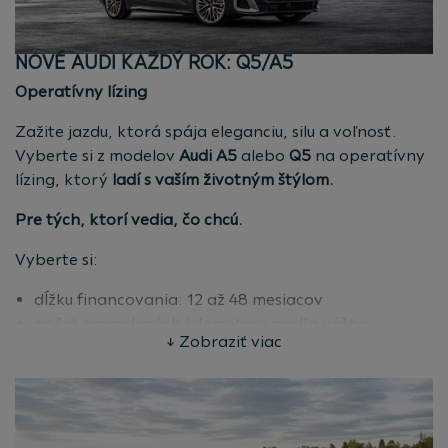
zmluvy – len čistá radosť z jazdy. Vyberte si svoj
ideálny model a vyrazte na cestu s istotou.
Všetko v jednej platbe
NOVÉ AUDI KAŽDÝ ROK: Q5/A5
Nastavte si počet kilometrov, ktoré ročne plánujete
Operatívny lízing
najazdiť.
Zažite jazdu, ktorá spája eleganciu, silu a voľnosť.
Vyberte si svoj ideálny model a vyrazte na cestu s
Vyberte si z modelov
Audi A5
alebo
Q5
na operatívny
istotou.
lízing, ktorý
ladí s vaším životným štýlom.
Pre fyzické aj právnické osoby
Pre tých, ktorí vedia, čo chcú.
Máte záujem? Vyberte si vozidlo
tu
a vyhľadajte
Vyberte si:
autorizovaného predajcu
vo vašom okolí.
dĺžku financovania: 12 až 48 mesiacov
počet najazdených kilometrov podľa vášho
↓ Zobraziť viac
životného rytmu
V cene lízingu máte zahrnuté aj:
Povinné zmluvné poistenie (PZP)