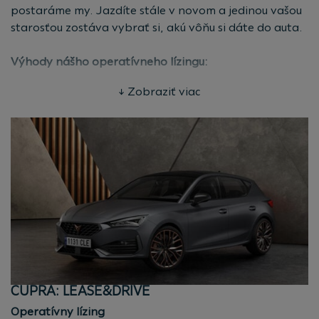
postaráme my. Jazdíte stále v novom a jedinou vašou
starosťou zostáva vybrať si, akú vôňu si dáte do auta.
Výhody nášho operatívneho lízingu:
Bez veľkej investície
↓ Zobraziť viac
Žiadna akontácia, len pravidelná splátka.
Všetko v jednej platbe
Nastavte si počet kilometrov, ktoré ročne plánujete
najazdiť a vyberte si dĺžku zmluvy podľa vášho
uváženia.
Poistenie v splátkach
Povinné zmluvné poistenie aj havarijné poistenie
máte zahrnuté v splátke.
Jednoduchosť
Všetko zariadite priamo u predajcu bez zbytočných
starostí.
CUPRA: LEASE&DRIVE
Operatívny lízing