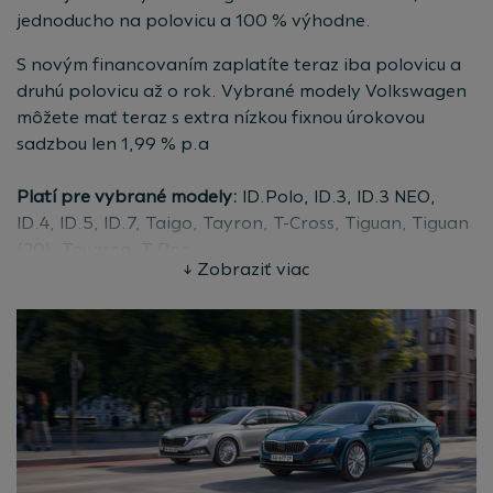
jednoducho na polovicu a 100 % výhodne.
klienta: 162 175,80 EUR, celková suma, ktorú musí
klient zaplatiť: 162 175,80 EUR, ročná percentuálna
S novým financovaním zaplatíte teraz iba polovicu a
miera nákladov (RPMN): 13,41%.
druhú polovicu až o rok. Vybrané modely Volkswagen
môžete mať teraz s extra nízkou fixnou úrokovou
Ročná percentuálna miera nákladov (RPMN) vyjadruje
sadzbou len 1,99 % p.a
celkové náklady klienta spojené so spotrebiteľským
úverom ako ročné percento z celkovej výšky
Platí pre vybrané modely:
ID.Polo, ID.3, ID.3 NEO,
spotrebiteľského úveru.
ID.4, ID.5, ID.7, Taigo, Tayron, T-Cross, Tiguan, Tiguan
Vyberte si najvhodnejšiu ponuku pre vás
v našej
(20), Touareg, T-Roc
kalkulačke
alebo vyhľadajte najbližšieho
↓ Zobraziť viac
Dĺžka financovania:
12 mesiacov
autorizovaného predajcu
Porsche.
Spracovateľský poplatok:
1 %
Akontácia:
50 %
Výhodný úrok:
1,99 %
Pre fyzické aj právnické osoby
Poistenie:
Povinné zmluvné poistenie a havarijné
poistenie v splátkach s možnosťou uzatvoriť poistenie
finančnej straty (GAP)