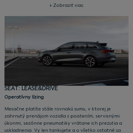
Bez veľkej investície
↓ Zobraziť viac
Žiadna akontácia, len pravidelná splátka.
Všetko v jednej platbe
Nastavte si počet kilometrov, ktoré ročne plánujete
najazdiť a vyberte si dĺžku zmluvy podľa vášho
uváženia.
Poistenie v splátkach
Povinné zmluvné poistenie aj havarijné poistenie
máte zahrnuté v splátke.
Jednoduchosť
Všetko zariadite priamo u predajcu bez zbytočných
starostí.
SEAT: LEASE&DRIVE
Máte záujem? Vyhľadajte
autorizovaného predajcu
vo
Operatívny lízing
vašom okolí.
Mesačne platíte stále rovnakú sumu, v ktorej je
zahrnutý prenájom vozidla s poistením, servisnými
úkonmi, sezónne pneumatiky vrátane ich prezutia a
uskladnenia. Vy len tankujete a o všetko ostatné sa