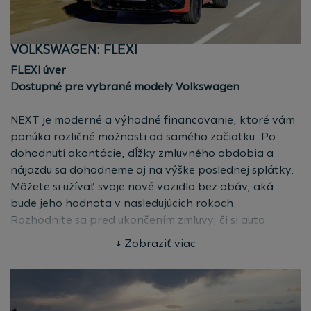
Jednoduchosť
Všetko zariadite priamo u predajcu bez zbytočných
starostí.
VOLKSWAGEN: FLEXI
FLEXI úver
Vyberte si najvhodnejšiu ponuku pre vás
v našej
Dostupné pre vybrané modely Volkswagen
kalkulačke.
NEXT je moderné a výhodné financovanie, ktoré vám
ponúka rozličné možnosti od samého začiatku. Po
dohodnutí akontácie, dĺžky zmluvného obdobia a
nájazdu sa dohodneme aj na výške poslednej splátky.
Môžete si užívať svoje nové vozidlo bez obáv, aká
bude jeho hodnota v nasledujúcich rokoch.
Rozhodnite sa pred ukončením zmluvy, či si auto
odkúpite, vymeníte ho za nové, alebo vrátite.
↓ Zobraziť viac
Spracovateľský poplatok:
0 %
Akontácia:
10 – 40 %
Trvanie zmluvy:
36 - 60 mesiacov