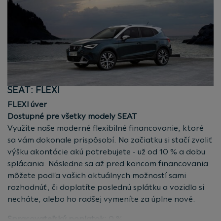
Výhodný fixný úrok:
4,99 %
Poistenie zahrnuté v splátkach:
PZP, havarijné
poistenie a poistenie finančnej straty (GAP) –
poistenie je voliteľné
Nájazd:
od 10 000 - 30 000 km/rok (navýšenie po 5
000 km)
Pre fyzické aj právnické osoby
SEAT: FLEXI
Reprezentatívny príklad financovania pre
FLEXI úver
Volkswagen Taigo 1.0 TSI DSG v cene 20 490 EUR.
Dostupné pre všetky modely SEAT
Celková výška spotrebiteľského úveru: 14 343 EUR,
Využite naše moderné flexibilné financovanie, ktoré
doba trvania zmluvy: 36 mesiacov, fixná úroková
sa vám dokonale prispôsobí. Na začiatku si stačí zvoliť
sadzba: 4,99 % p.a., spracovateľský poplatok pri
výšku akontácie akú potrebujete - už od 10 % a dobu
uzavretí zmluvy: 0 EUR, ročný nájazd 15 000 km,
splácania. Následne sa až pred koncom financovania
posledná navýšená splátka 9 768,58 EUR, mesačná
môžete podľa vašich aktuálnych možností sami
splátka: 248,56 EUR vrátane havarijného
rozhodnúť, či doplatíte poslednú splátku a vozidlo si
a povinného zmluvného poistenia, celkové náklady
necháte, alebo ho radšej vymeníte za úplne nové.
klienta: 24 615,18 EUR, celková suma, ktorú musí klient
Spracovateľský poplatok:
0 %
zaplatiť: 24 615,18 EUR, ročná percentuálna miera