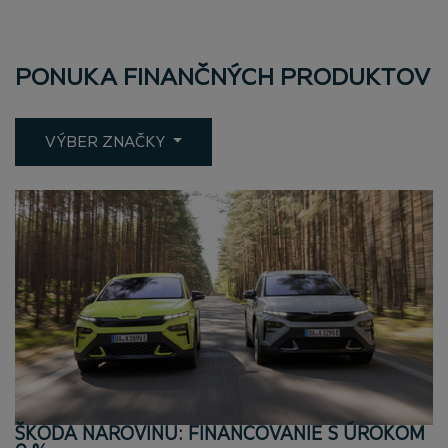
PONUKA FINANČNÝCH PRODUKTOV
VÝBER ZNAČKY
ŠKODA NAROVINU: FINANCOVANIE S ÚROKOM